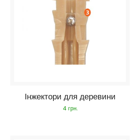
Інжектори для деревини
4
грн.