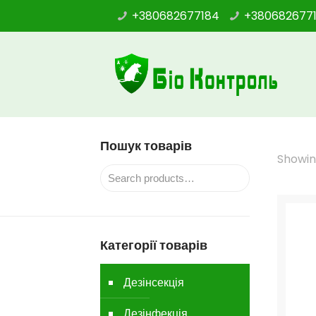
+380682677184
+380682677
Пошук товарів
Showing
Категорії товарів
Дезінсекція
Дезінфекція