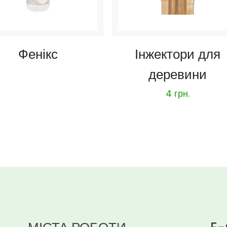
Фенікс
Інжектори для
деревини
4
грн.