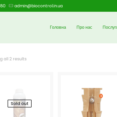
180
admin@biocontrol.in.ua
Головна
Про нас
Послуг
 all 2 results
Sold out