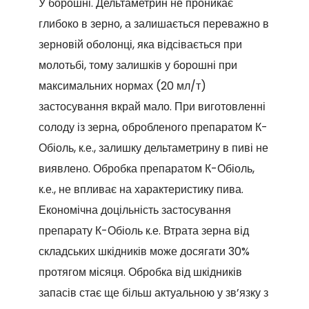
У борошні. Дельтаметрин не проникає
глибоко в зерно, а залишається переважно в
зерновій оболонці, яка відсівається при
молотьбі, тому залишків у борошні при
максимальних нормах (20 мл/т)
застосування вкрай мало. При виготовленні
солоду із зерна, обробленого препаратом К-
Обіоль, к.е., залишку дельтаметрину в пиві не
виявлено. Обробка препаратом К-Обіоль,
к.е., не впливає на характеристику пива.
Економічна доцільність застосування
препарату К-Обіоль к.е. Втрата зерна від
складських шкідників може досягати 30%
протягом місяця. Обробка від шкідників
запасів стає ще більш актуальною у зв’язку з