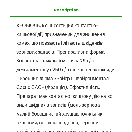
Description
K-ОБІОЛЬ, к.е. інсектицид контактно-
кишкової дії, призначений для знищення
комах, що повзають і літають, шкідників
зернових запасів. Препаративна форма.
Концентрат емульсії містить: 25 г/л
дельтаметрину і 250 г/л піпероніл бутоксиду.
Виробник. Фірма «Байєр Енвайронментал
Саєнс САС» (Франція). Ефективність.
Препарат має контактно-кишкову дію на всі
види шкідників запасів (моль зернова,
малий борошнистий хрущак, точильник
зерновий, вогнівка південна, зерновик
китайський, сурінамський мукоїд, амбарний