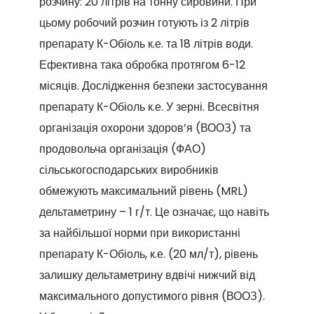
розчину: 20 літрів на тонну сировини. При
цьому робочий розчин готують із 2 літрів
препарату К-Обіоль к.е. та 18 літрів води.
Ефективна така обробка протягом 6-12
місяців. Дослідження безпеки застосування
препарату К-Обіоль к.е. У зерні. Всесвітня
організація охорони здоров’я (ВООЗ) та
продовольча організація (ФАО)
сільськогосподарських виробників
обмежують максимальний рівень (MRL)
дельтаметрину – 1 г/т. Це означає, що навіть
за найбільшої норми при використанні
препарату К-Обіоль, к.е. (20 мл/т), рівень
залишку дельтаметрину вдвічі нижчий від
максимального допустимого рівня (ВООЗ).